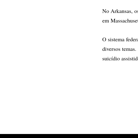
No Arkansas, os
em Massachuset
O sistema feder
diversos temas.
suicídio assistid