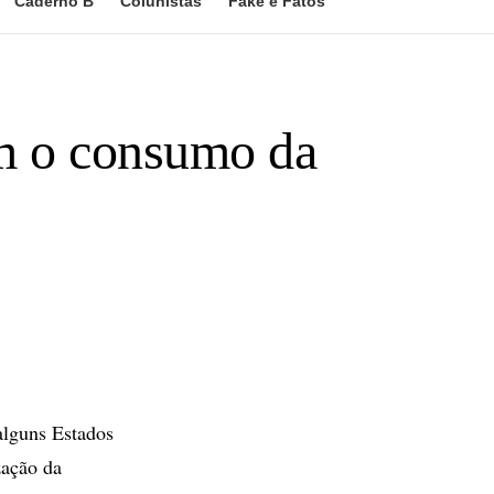
Caderno B
Colunistas
Fake e Fatos
m o consumo da
alguns Estados
zação da