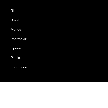
Rio
Esportes
Brasil
Saúde
Mundo
Ciência e Tecnologia
Informe JB
Caderno B
Opinião
Colunistas
Política
Economia
Internacional
Empresas e Negócios