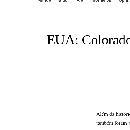
Mundo
Brasil
Rio
Informe JB
Opini
EUA: Colorado
Além da históri
também foram às