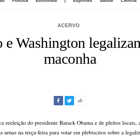
ão
Política
Economia
|
Esportes
Saúde
Ciência
ACERVO
 e Washington legaliza
maconha
Facebook
Twitter
Mais
opções
de
ca reeleição do presidente Barack Obama e de pleitos locais, 
compartilhamento
 urnas na terça-feira para votar em plebiscitos sobre a legali