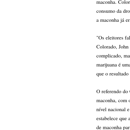
maconha. Colora
consumo da drog
a maconha já er
"Os eleitores f
Colorado, John 
complicado, mas 
marijuana é uma
que o resultado
O referendo do 
maconha, com os
nível nacional 
estabelece que 
de maconha para