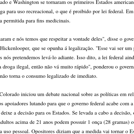
do e Washington se tornaram os primeiros Estados americano
a para uso recreacional, o que é proibido por lei federal. Em
a permitida para fins medicinais.
alaram e nós temos que respeitar a vontade deles", disse o gov
Hickenlooper, que se opunha á legalização. "Esse vai ser um
nós pretendemos levá-lo adiante. Isso dito, a lei federal ain
 droga ilegal, então não vá muito rápido", ponderou o govern
 não torna o consumo legalizado de imediato.
Colorado iniciou um debate nacional sobre as políticas em re
 apoiadores lutando para que o governo federal acabe com a
e deixe a decisão para os Estados. Se levada a cabo a decisão,
adultos acima de 21 anos podem possuir 1 onça (28 gramas) ou
 uso pessoal. Opositores diziam que a medida vai tornar o 