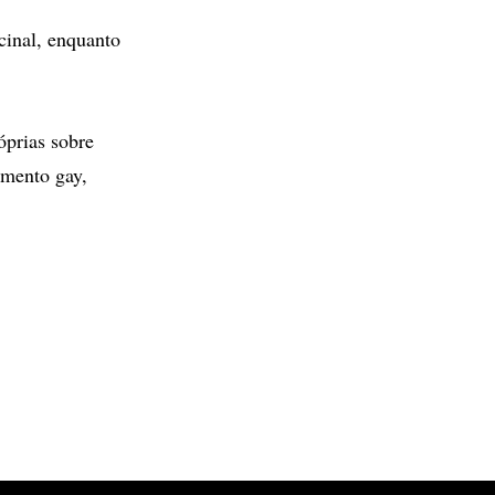
cinal, enquanto
óprias sobre
amento gay,