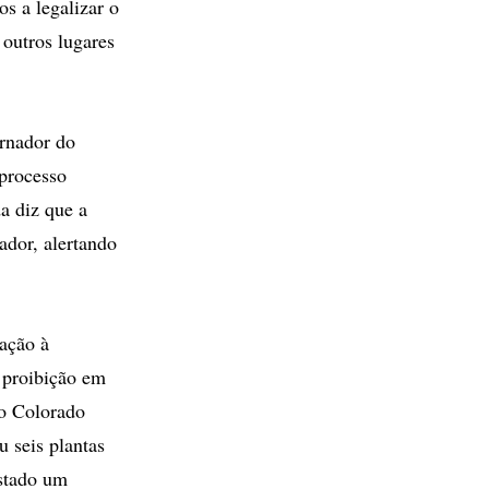
s a legalizar o
 outros lugares
ernador do
 processo
da diz que a
ador, alertando
lação à
 proibição em
 o Colorado
 seis plantas
Estado um