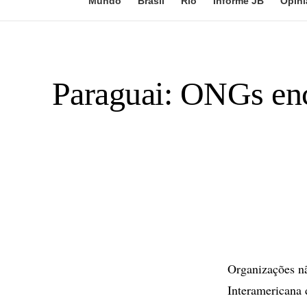
Mundo
Brasil
Rio
Informe JB
Opini
Paraguai: ONGs en
Organizações n
Interamericana