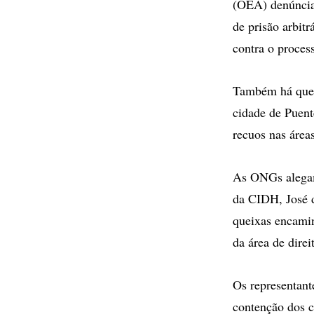
(OEA) denúncias
de prisão arbit
contra o proce
Também há queix
cidade de Puent
recuos nas área
As ONGs alegam 
da CIDH, José d
queixas encamin
da área de dire
Os representan
contenção dos c