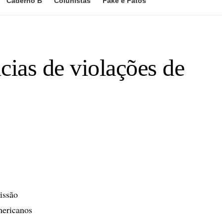
Caderno B
Colunistas
Fake e Fatos
as de violações de
issão
mericanos