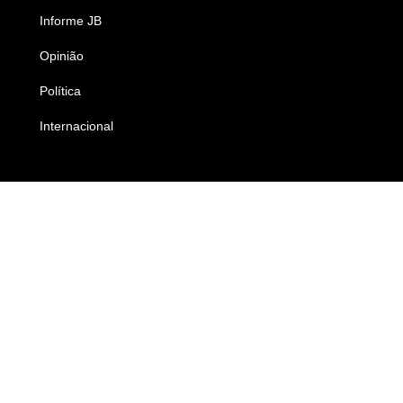
Informe JB
Caderno B
Opinião
Colunistas
Política
Economia
Internacional
Empresas e Negócios