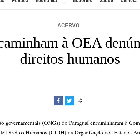
ão
Política
Economia
|
Esportes
Saúde
Ciência
ACERVO
caminham à OEA denúnci
direitos humanos
Facebook
Twitter
Mais
opções
de
ão governamentais (ONGs) do Paraguai encaminharam à Com
compartilhamento
 de Direitos Humanos (CIDH) da Organização dos Estados A