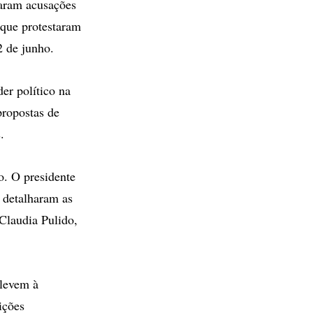
taram acusações
 que protestaram
 de junho.
er político na
propostas de
.
o. O presidente
 detalharam as
Claudia Pulido,
 levem à
ições