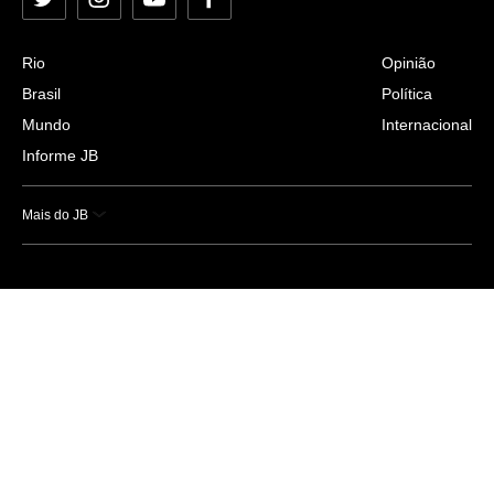
Twitter
Instagram
YouTube
Facebook
Rio
Opinião
Brasil
Política
Mundo
Internacional
Informe JB
Mais do JB
Esportes
Saúde
Ciência e Tecnologia
Caderno B
Colunistas
Economia
Empresas e Negócios