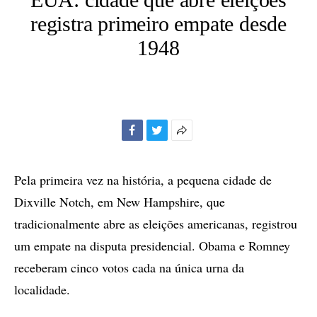
registra primeiro empate desde
1948
Facebook
Twitter
Mais
opções
de
Pela primeira vez na história, a pequena cidade de
compartilhamento
Dixville Notch, em New Hampshire, que
tradicionalmente abre as eleições americanas, registrou
um empate na disputa presidencial. Obama e Romney
receberam cinco votos cada na única urna da
localidade.