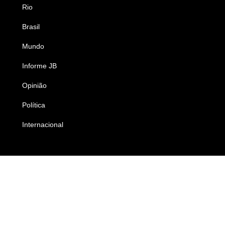
Rio
Esportes
Brasil
Saúde
Mundo
Ciência e Tecnologia
Informe JB
Caderno B
Opinião
Colunistas
Política
Economia
Internacional
Empresas e Negócios