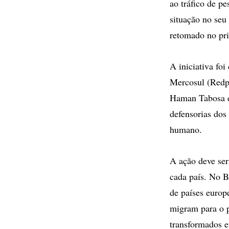
ao tráfico de p
situação no seu
retomado no pr
A iniciativa fo
Mercosul (Redpo
Haman Tabosa d
defensorias dos 
humano.
A ação deve ser
cada país. No Br
de países europ
migram para o p
transformados 