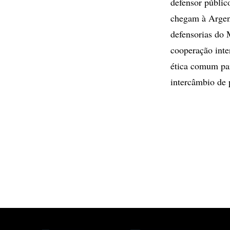
defensor públic
chegam à Argent
defensorias do 
cooperação inte
ética comum par
intercâmbio de p