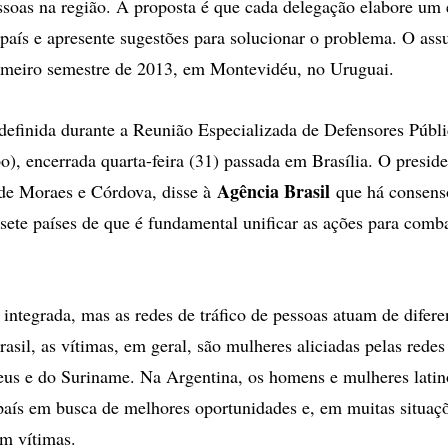
essoas na região. A proposta é que cada delegação elabore um 
 país e apresente sugestões para solucionar o problema. O ass
imeiro semestre de 2013, em Montevidéu, no Uruguai.
i definida durante a Reunião Especializada de Defensores Públi
), encerrada quarta-feira (31) passada em Brasília. O presid
Agência Brasil
e Moraes e Córdova, disse à
que há consenso
sete países de que é fundamental unificar as ações para comba
 integrada, mas as redes de tráfico de pessoas atuam de difer
asil, as vítimas, em geral, são mulheres aliciadas pelas redes
eus e do Suriname. Na Argentina, os homens e mulheres lati
aís em busca de melhores oportunidades e, em muitas situaçõ
em vítimas.