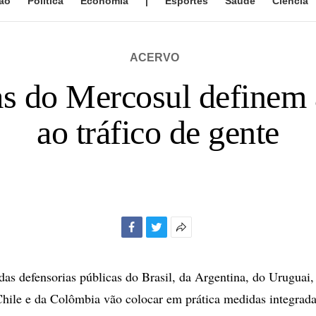
ão
Política
Economia
|
Esportes
Saúde
Ciência
ACERVO
as do Mercosul definem
ao tráfico de gente
Facebook
Twitter
Mais
opções
de
das defensorias públicas do Brasil, da Argentina, do Uruguai,
compartilhamento
Chile e da Colômbia vão colocar em prática medidas integrad