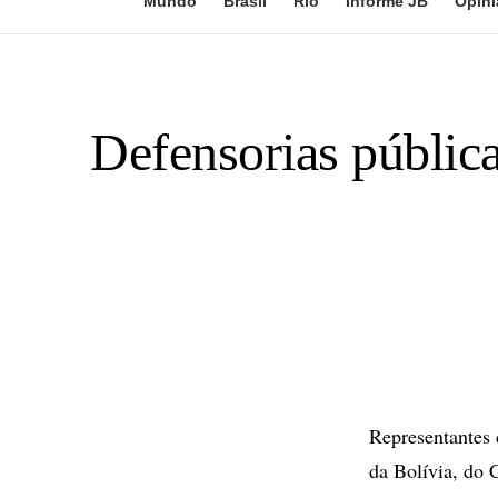
Mundo
Brasil
Rio
Informe JB
Opini
Defensorias públic
Representantes 
da Bolívia, do 