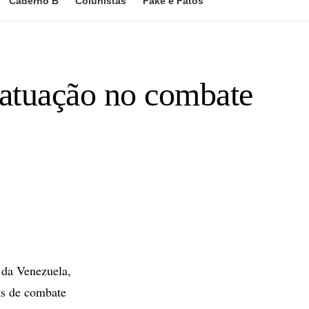
Caderno B
Colunistas
Fake e Fatos
 atuação no combate
 da Venezuela,
as de combate