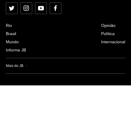
Twitter
Instagram
YouTube
Facebook
Rio
Opinião
Brasil
Política
Mundo
Internacional
Informe JB
Mais do JB
Esportes
Saúde
Ciência e Tecnologia
Caderno B
Colunistas
Economia
Empresas e Negócios