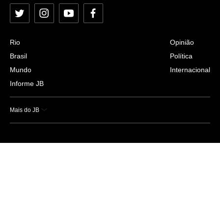
Twitter
Instagram
YouTube
Facebook
Rio
Opinião
Brasil
Política
Mundo
Internacional
Informe JB
Mais do JB
Esportes
Saúde
Ciência e Tecnologia
Caderno B
Colunistas
Economia
Empresas e Negócios