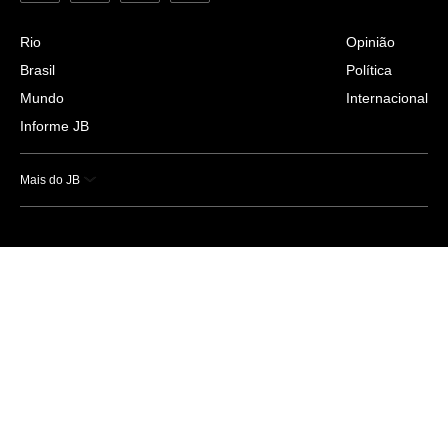
Rio
Opinião
Brasil
Política
Mundo
Internacional
Informe JB
Mais do JB
Esportes
Saúde
Ciência e Tecnologia
Caderno B
Colunistas
Economia
Empresas e Negócios