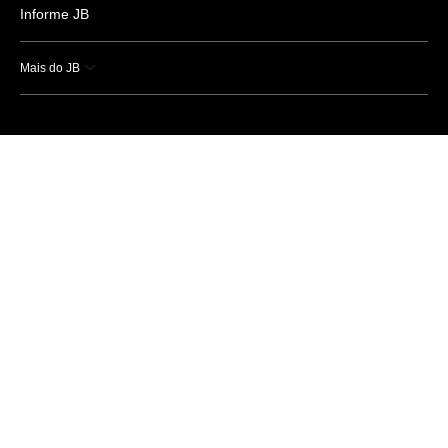
Informe JB
Mais do JB
Esportes
Saúde
Ciência e Tecnologia
Caderno B
Colunistas
Economia
Empresas e Negócios