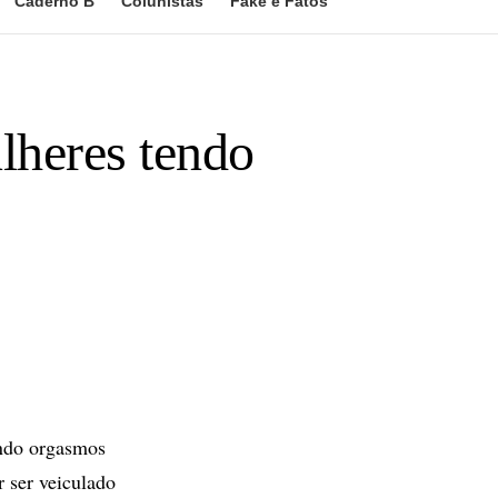
Caderno B
Colunistas
Fake e Fatos
lheres tendo
ndo orgasmos
 ser veiculado