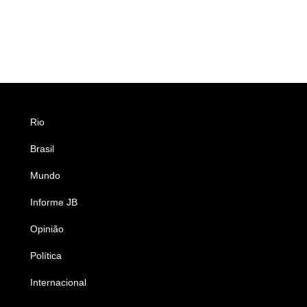
Rio
Esportes
Brasil
Saúde
Mundo
Ciência e Tecnologia
Informe JB
Caderno B
Opinião
Colunistas
Política
Economia
Internacional
Empresas e Negócios