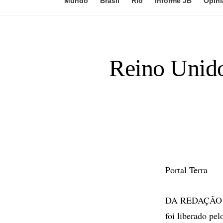
Mundo
Brasil
Rio
Informe JB
Opini
Reino Unido
Portal Terra
DA REDAÇÃO - U
foi liberado pe