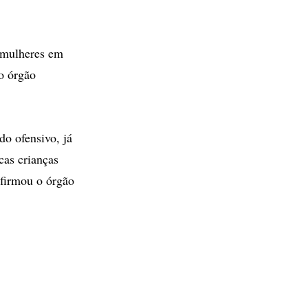
 mulheres em
o órgão
o ofensivo, já
cas crianças
afirmou o órgão