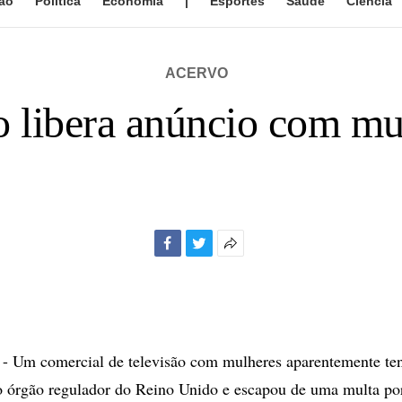
ão
Política
Economia
|
Esportes
Saúde
Ciência
ACERVO
 libera anúncio com mu
Facebook
Twitter
Mais
opções
de
compartilhamento
m comercial de televisão com mulheres aparentemente te
lo órgão regulador do Reino Unido e escapou de uma multa por