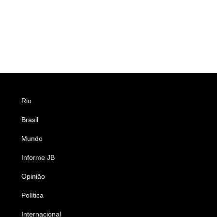
Rio
Esportes
Brasil
Saúde
Mundo
Ciência e Tecnologia
Informe JB
Caderno B
Opinião
Colunistas
Política
Economia
Internacional
Empresas e Negócios