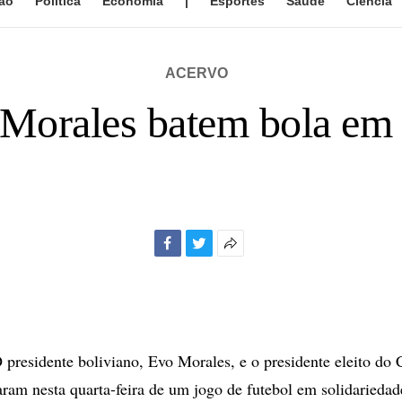
ão
Política
Economia
|
Esportes
Saúde
Ciência
ACERVO
 Morales batem bola em
Facebook
Twitter
Mais
opções
de
compartilhamento
esidente boliviano, Evo Morales, e o presidente eleito do C
param nesta quarta-feira de um jogo de futebol em solidariedad