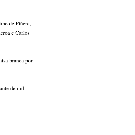
ime de Piñera,
ueroa e Carlos
misa branca por
ante de mil