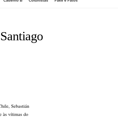
Caderno B
Colunistas
Fake e Fatos
 Santiago
hile, Sebastián
e às vítimas do