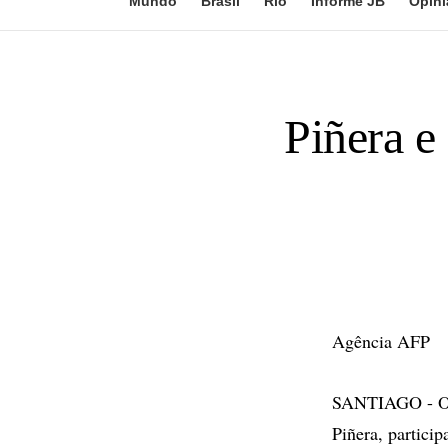
Mundo
Brasil
Rio
Informe JB
Opini
Piñera e
Agência AFP
SANTIAGO - O pr
Piñera, partici