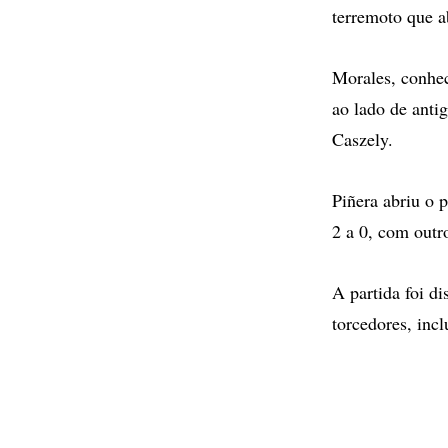
terremoto que ab
Morales, conhec
ao lado de anti
Caszely.
Piñera abriu o 
2 a 0, com outro
A partida foi d
torcedores, incl