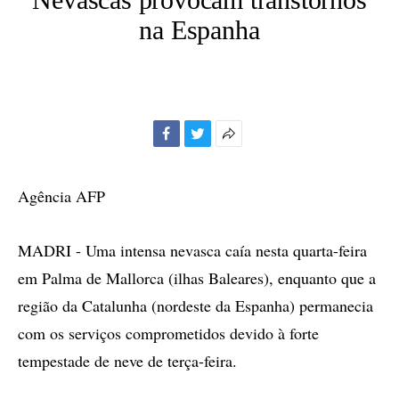
na Espanha
Facebook
Twitter
Mais
opções
de
Agência AFP
compartilhamento
MADRI - Uma intensa nevasca caía nesta quarta-feira
em Palma de Mallorca (ilhas Baleares), enquanto que a
região da Catalunha (nordeste da Espanha) permanecia
com os serviços comprometidos devido à forte
tempestade de neve de terça-feira.