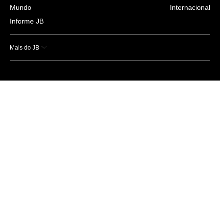
Mundo
Internacional
Informe JB
Mais do JB
Esportes
Saúde
Ciência e Tecnologia
Caderno B
Colunistas
Economia
Empresas e Negócios