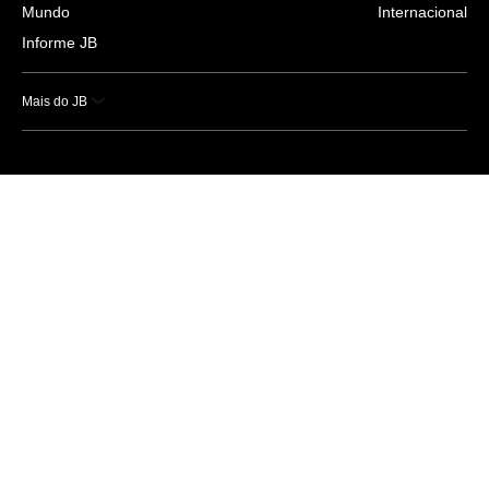
Mundo
Internacional
Informe JB
Mais do JB
Esportes
Saúde
Ciência e Tecnologia
Caderno B
Colunistas
Economia
Empresas e Negócios