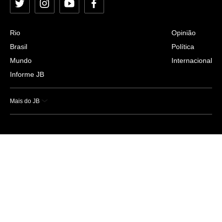
Twitter
Instagram
YouTube
Facebook
Rio
Opinião
Brasil
Política
Mundo
Internacional
Informe JB
Mais do JB
Esportes
Saúde
Ciência e Tecnologia
Caderno B
Colunistas
Economia
Empresas e Negócios