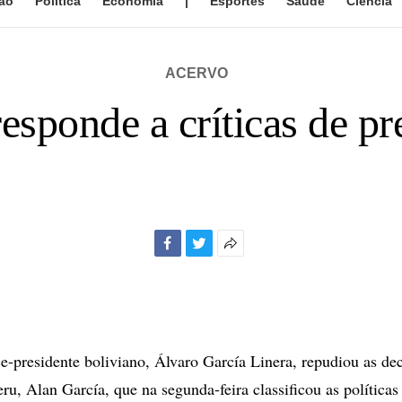
ão
Política
Economia
|
Esportes
Saúde
Ciência
ACERVO
responde a críticas de pr
Facebook
Twitter
Mais
opções
de
compartilhamento
-presidente boliviano, Álvaro García Linera, repudiou as de
eru, Alan García, que na segunda-feira classificou as política