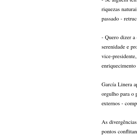
riquezas naturai
passado - retru
- Quero dizer a
serenidade e pr
vice-presidente,
enriquecimento 
García Linera a
orgulho para o 
externos - comp
As divergências
pontos conflita