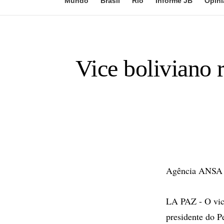
Mundo
Brasil
Rio
Informe JB
Opini
Vice boliviano 
Agência ANSA
LA PAZ - O vice
presidente do P