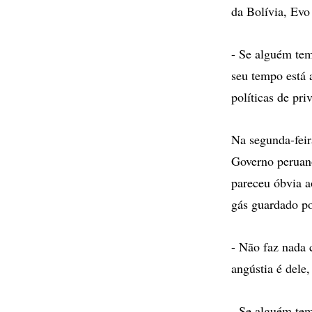
da Bolívia, Evo
- Se alguém tem
seu tempo está 
políticas de pri
Na segunda-feir
Governo peruano
pareceu óbvia a
gás guardado por
- Não faz nada 
angústia é dele
- Se alguém tem