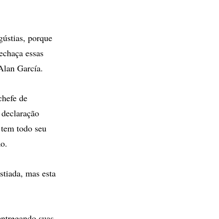
gústias, porque
echaça essas
 Alan García.
chefe de
 declaração
 tem todo seu
ão.
stiada, mas esta
entregando suas