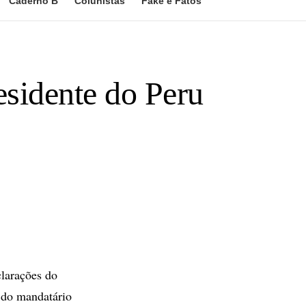
Caderno B
Colunistas
Fake e Fatos
esidente do Peru
clarações do
s do mandatário