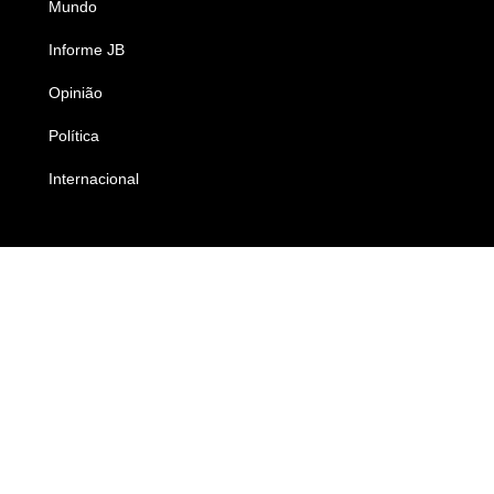
Mundo
Ciência e Tecnologia
Informe JB
Caderno B
Opinião
Colunistas
Política
Economia
Internacional
Empresas e Negócios