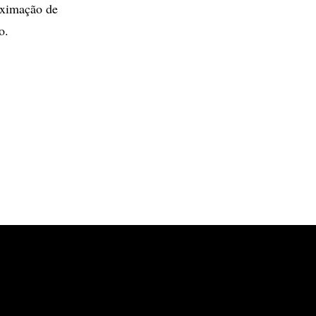
roximação de
o.