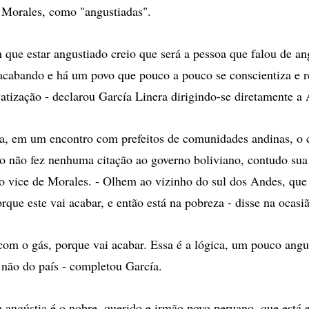
 Morales, como "angustiadas".
 que estar angustiado creio que será a pessoa que falou de an
acabando e há um povo que pouco a pouco se conscientiza e r
vatização - declarou García Linera dirigindo-se diretamente a
a, em um encontro com prefeitos de comunidades andinas, o 
 não fez nenhuma citação ao governo boliviano, contudo sua
o vice de Morales. - Olhem ao vizinho do sul dos Andes, que
que este vai acabar, e então está na pobreza - disse na ocasi
com o gás, porque vai acabar. Essa é a lógica, um pouco angu
, não do país - completou García.
 angústia é o nobre, querido e irmão povo peruano, que está 