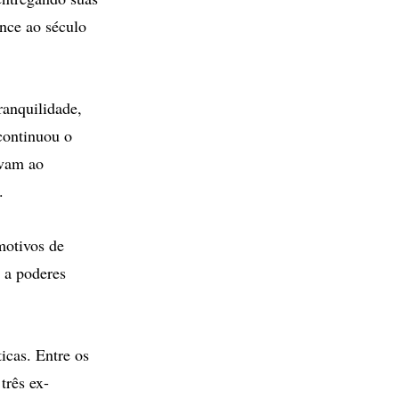
ence ao século
ranquilidade,
 continuou o
evam ao
.
motivos de
 a poderes
icas. Entre os
três ex-