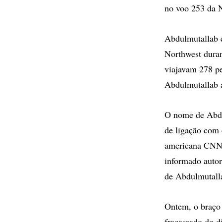
no voo 253 da N
Abdulmutallab é
Northwest duran
viajavam 278 pe
Abdulmutallab 
O nome de Abdul
de ligação com 
americana CNN,
informado autor
de Abdulmutall
Ontem, o braço 
fracassado do d