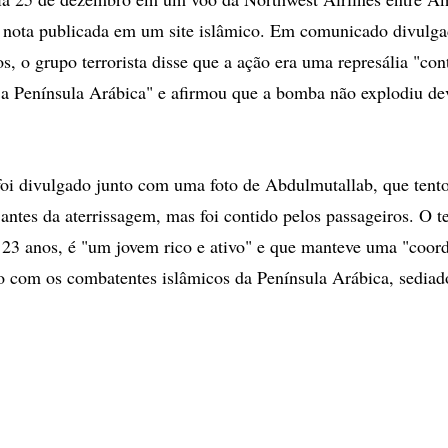
 nota publicada em um site islâmico. Em comunicado divulga
os, o grupo terrorista disse que a ação era uma represália "cont
 a Península Arábica" e afirmou que a bomba não explodiu d
i divulgado junto com uma foto de Abdulmutallab, que tento
antes da aterrissagem, mas foi contido pelos passageiros. O t
23 anos, é "um jovem rico e ativo" e que manteve uma "coord
 com os combatentes islâmicos da Península Arábica, sediad