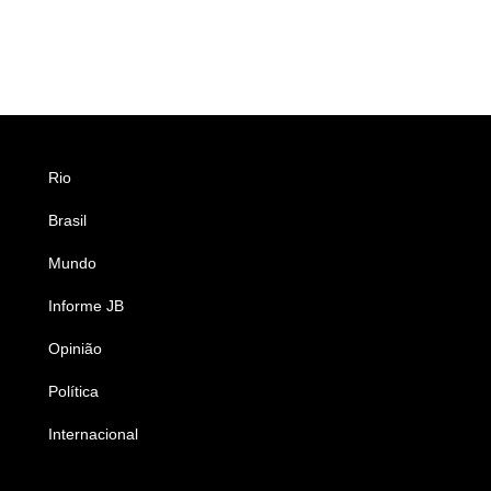
Rio
Esportes
Brasil
Saúde
Mundo
Ciência e Tecnologia
Informe JB
Caderno B
Opinião
Colunistas
Política
Economia
Internacional
Empresas e Negócios