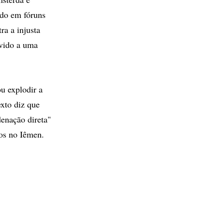
do em fóruns
ra a injusta
evido a uma
u explodir a
exto diz que
enação direta"
os no Iêmen.