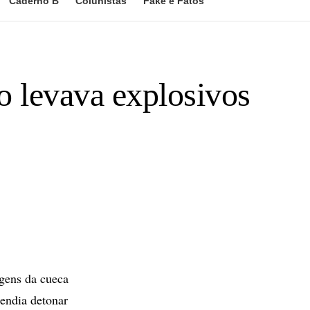
Caderno B
Colunistas
Fake e Fatos
o levava explosivos
gens da cueca
endia detonar