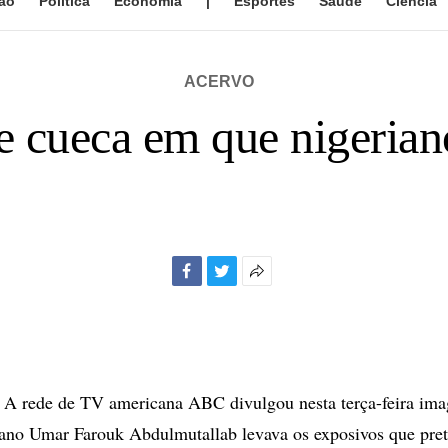
ão
Política
Economia
|
Esportes
Saúde
Ciência
ACERVO
 cueca em que nigerian
Facebook
Twitter
Mais
opções
de
compartilhamento
rede de TV americana ABC divulgou nesta terça-feira ima
ano Umar Farouk Abdulmutallab levava os exposivos que pret