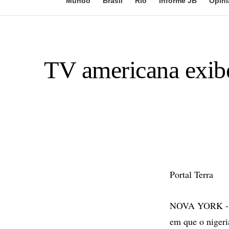
Mundo
Brasil
Rio
Informe JB
Opini
TV americana exibe
Portal Terra
NOVA YORK - A 
em que o nigeri