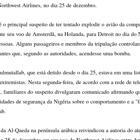
orthwest Airlines, no dia 25 de dezembro.
 o principal suspeito de ter tentado explodir o avião da comp
te seu voo de Amsterdã, na Holanda, para Detroit no dia do 
ssoas. Alguns passageiros e membros da tripulação controla
antes que, segundo as autoridades, acendesse uma bomba.
mutallab, que está detido desde o dia 25, estava em uma list
extremistas. Nesta segunda-feira, de acordo com a rede de tel
 familiares do suspeito divulgaram comunicado afirmando q
idades de segurança da Nigéria sobre o comportamento e a "fa
ab.
da Al-Qaeda na península arábica reivindicou a autoria do at
ia 25 de dezembro em um voo da Northwest Airlines entre A