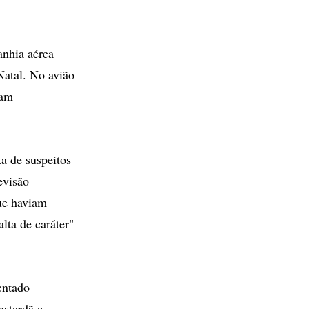
anhia aérea
Natal. No avião
ram
a de suspeitos
evisão
ue haviam
lta de caráter"
entado
msterdã e