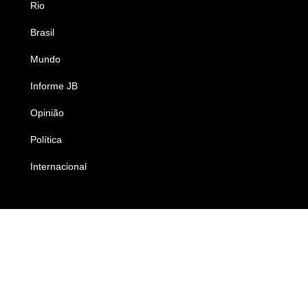
Rio
Esportes
Brasil
Saúde
Mundo
Ciência e Tecnologia
Informe JB
Caderno B
Opinião
Colunistas
Política
Economia
Internacional
Empresas e Negócios