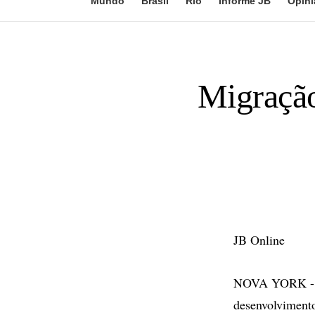
Mundo
Brasil
Rio
Informe JB
Opini
Migração
JB Online
NOVA YORK - M
desenvolviment