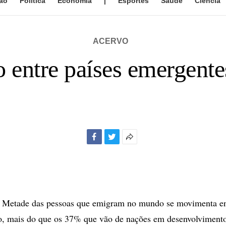
ão
Política
Economia
|
Esportes
Saúde
Ciência
ACERVO
 entre países emergente
Facebook
Twitter
Mais
opções
de
compartilhamento
etade das pessoas que emigram no mundo se movimenta ent
o, mais do que os 37% que vão de nações em desenvolvimento