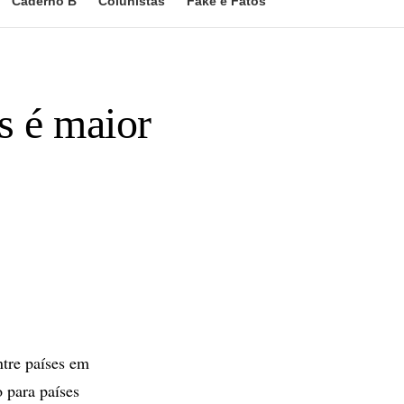
Caderno B
Colunistas
Fake e Fatos
s é maior
re países em
 para países