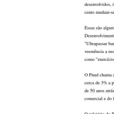
desenvolvidos, 
cento mudam-se 
Essas são algu
Desenvolvimento)
"Ultrapassar ba
veemência a mo
como "exercício
O Pnud chama at
cerca de 3% a p
de 50 anos atrás
comercial e do 
O relatório do 