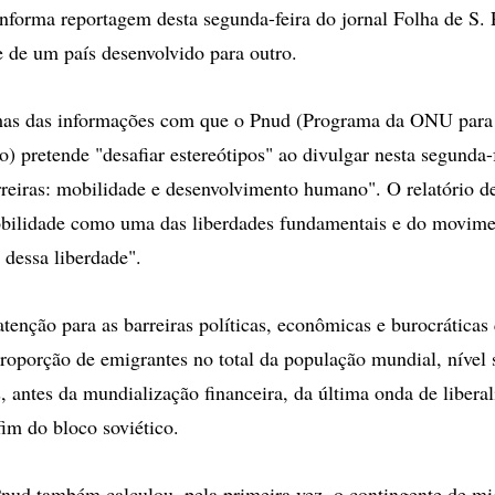
informa reportagem desta segunda-feira do jornal Folha de S.
de um país desenvolvido para outro.
mas das informações com que o Pnud (Programa da ONU para
 pretende "desafiar estereótipos" ao divulgar nesta segunda-f
rreiras: mobilidade e desenvolvimento humano". O relatório 
bilidade como uma das liberdades fundamentais e do movim
 dessa liberdade".
enção para as barreiras políticas, econômicas e burocrátic
roporção de emigrantes no total da população mundial, nível
, antes da mundialização financeira, da última onda de libera
fim do bloco soviético.
Pnud também calculou, pela primeira vez, o contingente de mi