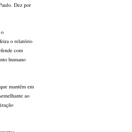
 Paulo. Dez por
 o
eira o relatório
defende com
ento humano
as que mantêm em
 semelhante ao
lização
grantes