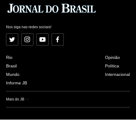
Nos siga nas redes sociais!
Twitter
Instagram
YouTube
Facebook
Rio
Opinião
Brasil
Política
Mundo
Internacional
Informe JB
Mais do JB
Esportes
Saúde
Ciência e Tecnologia
Caderno B