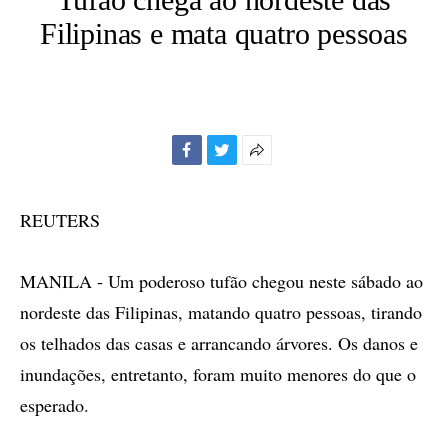
Filipinas e mata quatro pessoas
Facebook
Twitter
Mais
opções
de
REUTERS
compartilhamento
MANILA - Um poderoso tufão chegou neste sábado ao
nordeste das Filipinas, matando quatro pessoas, tirando
os telhados das casas e arrancando árvores. Os danos e
inundações, entretanto, foram muito menores do que o
esperado.