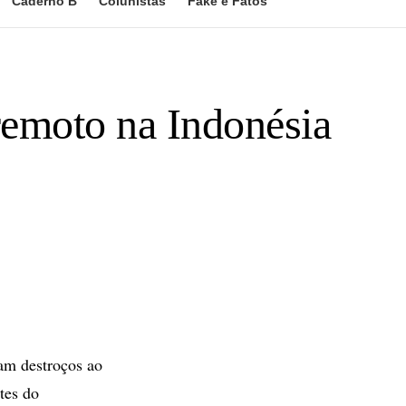
Caderno B
Colunistas
Fake e Fatos
remoto na Indonésia
m destroços ao
tes do