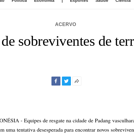
ão
Política
Economia
|
Esportes
Saúde
Ciência
ACERVO
e sobreviventes de ter
Facebook
Twitter
Mais
opções
de
compartilhamento
SIA - Equipes de resgate na cidade de Padang vasculhara
em uma tentativa desesperada para encontrar novos sobreviven