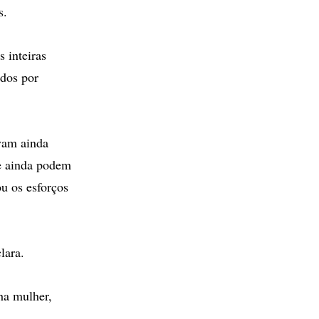
s.
 inteiras
ados por
avam ainda
e ainda podem
ou os esforços
lara.
ha mulher,