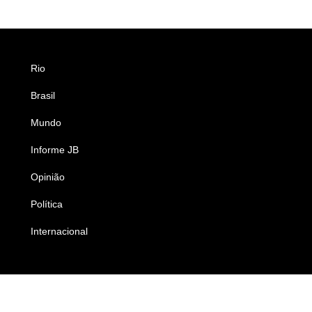
Rio
Esportes
Brasil
Saúde
Mundo
Ciência e Tecnologia
Informe JB
Caderno B
Opinião
Colunistas
Política
Economia
Internacional
Empresas e Negócios