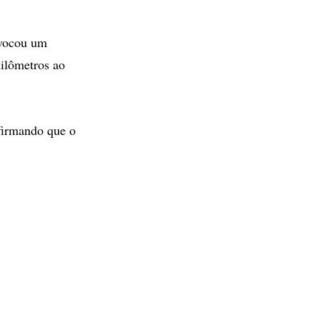
ovocou um
uilômetros ao
afirmando que o