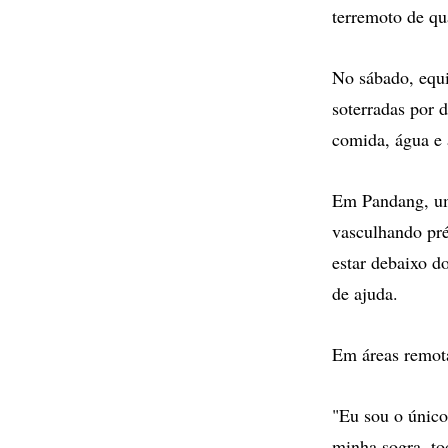
terremoto de qu
No sábado, equi
soterradas por 
comida, água e 
Em Pandang, uma
vasculhando pr
estar debaixo d
de ajuda.
Em áreas remota
"Eu sou o único
minha sogra, tod