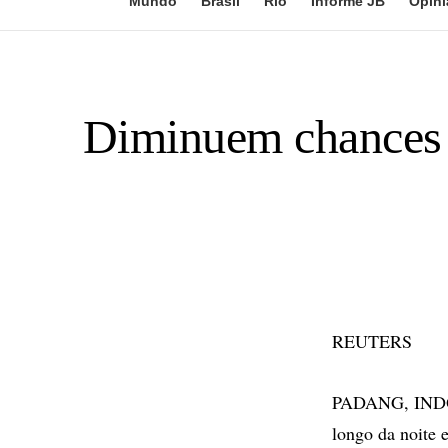
Mundo
Brasil
Rio
Informe JB
Opini
Diminuem chances d
REUTERS
PADANG, INDONÉ
longo da noite 