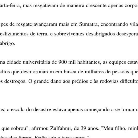
arta-feira, mas resgatavam de maneira crescente apenas corpo
pes de resgate avançaram mais em Sumatra, encontrando vilas
deslizamentos de terra, e sobreviventes desabrigados desesper
abrigo.
 cidade universitária de 900 mil habitantes, as equipes est
édios que desmoronaram em busca de milhares de pessoas qu
os destroços. O grande dano aos prédios e às rodovias dificult
s, a escala do desastre estava apenas começando a se tornar c
 que sobrou", afirmou Zulfahmi, de 39 anos. "Meu filho, min
os eles foram. Estão sob a terra agora."