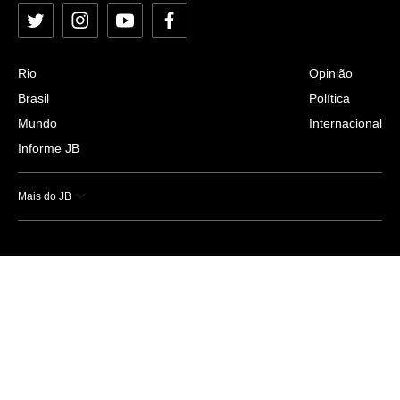
Twitter
Instagram
YouTube
Facebook
Rio
Opinião
Brasil
Política
Mundo
Internacional
Informe JB
Mais do JB
Esportes
Saúde
Ciência e Tecnologia
Caderno B
Colunistas
Economia
Empresas e Negócios