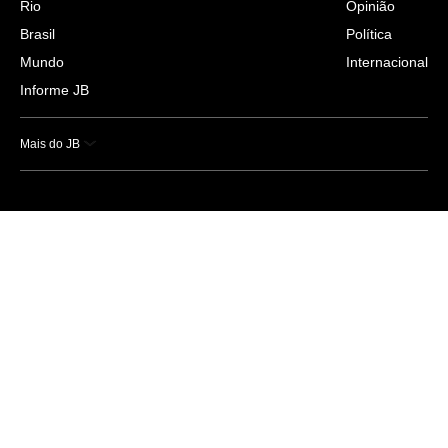
Rio
Opinião
Brasil
Política
Mundo
Internacional
Informe JB
Mais do JB
Esportes
Saúde
Ciência e Tecnologia
Caderno B
Colunistas
Economia
Empresas e Negócios