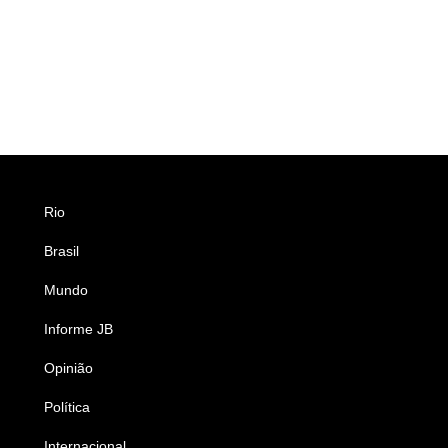
Rio
Esportes
Brasil
Saúde
Mundo
Ciência e Tecnologia
Informe JB
Caderno B
Opinião
Colunistas
Política
Economia
Internacional
Empresas e Negócios