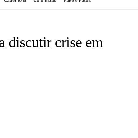
Caderno B
Colunistas
Fake e Fatos
discutir crise em