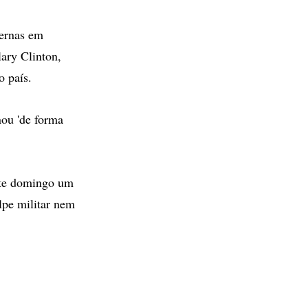
ternas em
lary Clinton,
o país.
nou 'de forma
ste domingo um
lpe militar nem