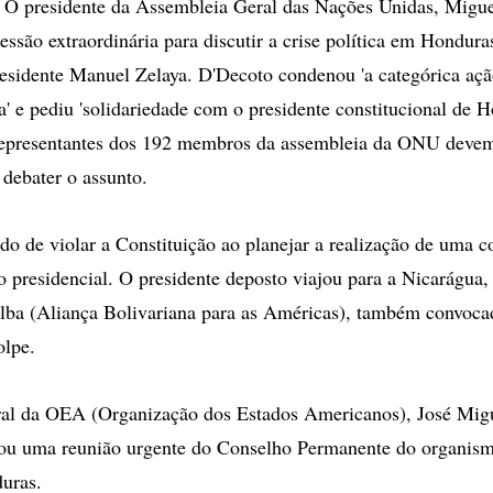
presidente da Assembleia Geral das Nações Unidas, Migue
ssão extraordinária para discutir a crise política em Hondura
esidente Manuel Zelaya. D'Decoto condenou 'a categórica aç
a' e pediu 'solidariedade com o presidente constitucional de 
 representantes dos 192 membros da assembleia da ONU devem
debater o assunto.
ado de violar a Constituição ao planejar a realização de uma c
ão presidencial. O presidente deposto viajou para a Nicarágua,
lba (Aliança Bolivariana para as Américas), também convocad
olpe.
ral da OEA (Organização dos Estados Americanos), José Migu
u uma reunião urgente do Conselho Permanente do organismo
uras.