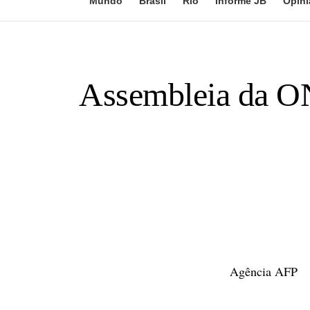
Mundo
Brasil
Rio
Informe JB
Opini
Assembleia da ON
Agência AFP