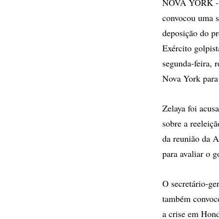
NOVA YORK - O 
convocou uma se
deposição do pr
Exército golpist
segunda-feira,
Nova York para 
Zelaya foi acus
sobre a reeleiç
da reunião da A
para avaliar o g
O secretário-ge
também convoco
a crise em Hond