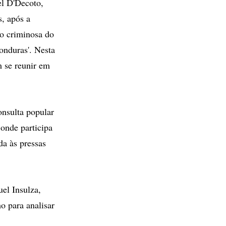
l D'Decoto,
s, após a
ão criminosa do
Honduras'. Nesta
 se reunir em
onsulta popular
 onde participa
a às pressas
el Insulza,
 para analisar