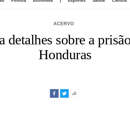
ão
Política
Economia
|
Esportes
Saúde
Ciência
ACERVO
 detalhes sobre a prisão
Honduras
Facebook
Twitter
Mais
opções
de
compartilhamento