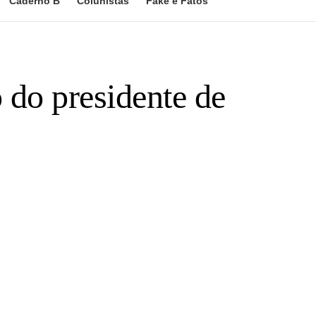
Caderno B
Colunistas
Fake e Fatos
 do presidente de