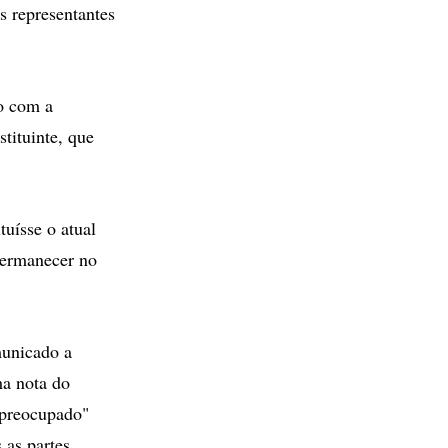
s representantes
ão com a
tituinte, que
tuísse o atual
permanecer no
municado a
ma nota do
 preocupado"
 as partes