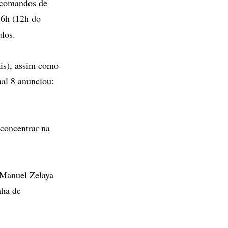
 comandos de
 6h (12h do
ulos.
ais), assim como
nal 8 anunciou:
 concentrar na
 Manuel Zelaya
nha de