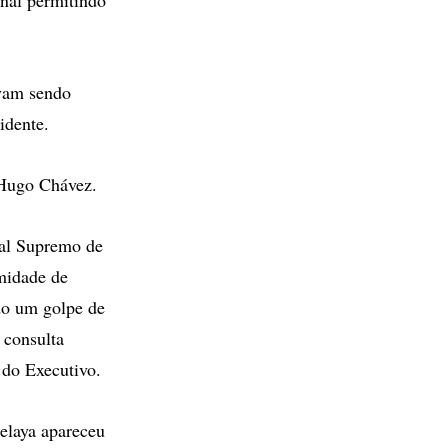
avam sendo
idente.
 Hugo Chávez.
nal Supremo de
imidade de
do um golpe de
 consulta
 do Executivo.
elaya apareceu