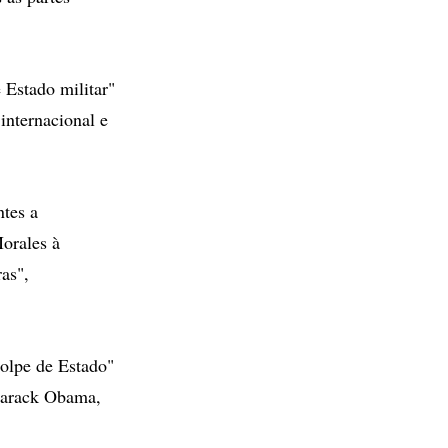
 Estado militar"
nternacional e
ntes a
orales à
as",
olpe de Estado"
 Barack Obama,