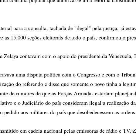
erial para a consulta, tachada de "ilegal" pela justiça, já est
re as 15.000 seções eleitorais de todo o país, confirmou o pres
de Zelaya contavam com o apoio do presidente da Venezuela,
travava uma disputa política com o Congresso e com o Tribu
alização do referendo e disse que somente o povo tinha a legit
 ante de rumores de que as Forças Armadas estariam planejan
ativo e o Judiciário do país consideram ilegal a realização da
m pedido aos militares do país que desobedecessem as ordens
nsmitido em cadeia nacional pelas emissoras de rádio e TV, Z