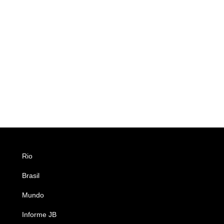
Rio
Esportes
Brasil
Saúde
Mundo
Ciência e Tecnologia
Informe JB
Caderno B