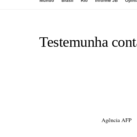
Mundo
Brasil
Rio
Informe JB
Opini
Testemunha conta
Agência AFP