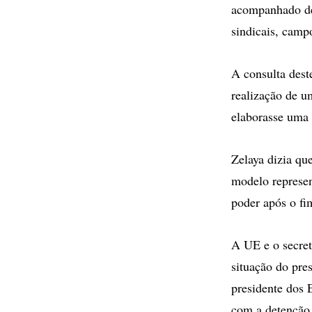
acompanhado de 
sindicais, camp
A consulta dest
realização de 
elaborasse uma 
Zelaya dizia qu
modelo represen
poder após o fi
A UE e o secre
situação do pre
presidente dos
com a detenção 