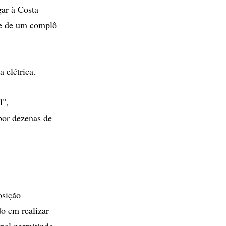
gar à Costa
 e de um complô
 elétrica.
l",
por dezenas de
osição
do em realizar
nal permitindo