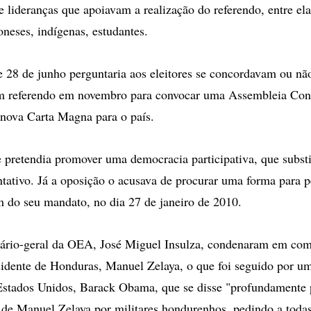
lideranças que apoiavam a realização do referendo, entre ela
oneses, indígenas, estudantes.
e 28 de junho perguntaria aos eleitores se concordavam ou n
um referendo em novembro para convocar uma Assembleia Cons
nova Carta Magna para o país.
e pretendia promover uma democracia participativa, que substi
tativo. Já a oposição o acusava de procurar uma forma para 
m do seu mandato, no dia 27 de janeiro de 2010.
tário-geral da OEA, José Miguel Insulza, condenaram em co
sidente de Honduras, Manuel Zelaya, o que foi seguido por u
 Estados Unidos, Barack Obama, que se disse "profundamente
de Manuel Zelaya por militares hondurenhos, pedindo a todas