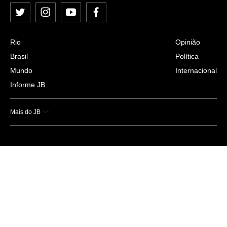
Twitter
Instagram
YouTube
Facebook
Rio
Opinião
Brasil
Política
Mundo
Internacional
Informe JB
Mais do JB
Esportes
Saúde
Ciência e Tecnologia
Caderno B
Colunistas
Economia
Empresas e Negócios