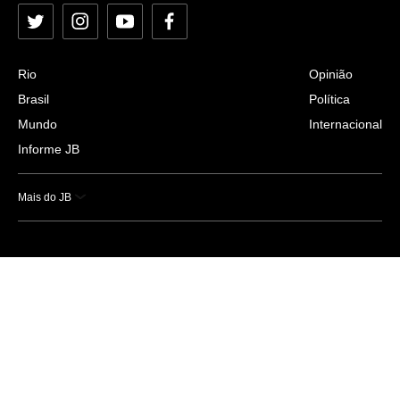
Twitter
Instagram
YouTube
Facebook
Rio
Opinião
Brasil
Política
Mundo
Internacional
Informe JB
Mais do JB
Esportes
Saúde
Ciência e Tecnologia
Caderno B
Colunistas
Economia
Empresas e Negócios