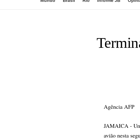
Mundo
Brasil
Rio
Informe JB
Opini
Termina
Agência AFP
JAMAICA - Um m
avião nesta seg