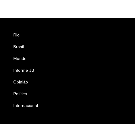
Rio
Esportes
Brasil
Saúde
Mundo
Ciência e Tecnologia
Informe JB
Caderno B
Opinião
Colunistas
Política
Economia
Internacional
Empresas e Negócios