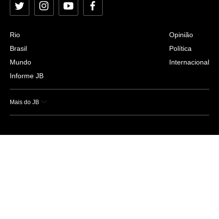
Twitter
Instagram
YouTube
Facebook
Rio
Opinião
Brasil
Política
Mundo
Internacional
Informe JB
Mais do JB
Esportes
Saúde
Ciência e Tecnologia
Caderno B
Colunistas
Economia
Empresas e Negócios