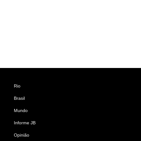
Rio
Esportes
Brasil
Saúde
Mundo
Ciência e Tecnologia
Informe JB
Caderno B
Opinião
Colunistas