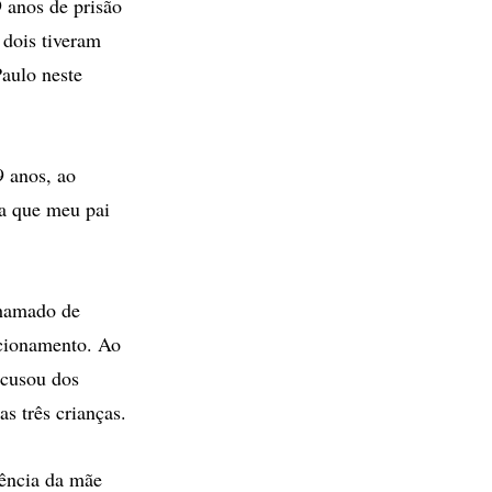
 anos de prisão
 dois tiveram
Paulo neste
9 anos, ao
va que meu pai
chamado de
cionamento. Ao
acusou dos
s três crianças.
ência da mãe