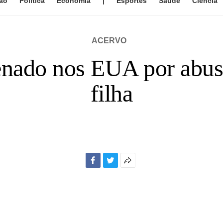
ão
Política
Economia
|
Esportes
Saúde
Ciência
ACERVO
denado nos EUA por abus
filha
Facebook
Twitter
Mais
opções
de
compartilhamento