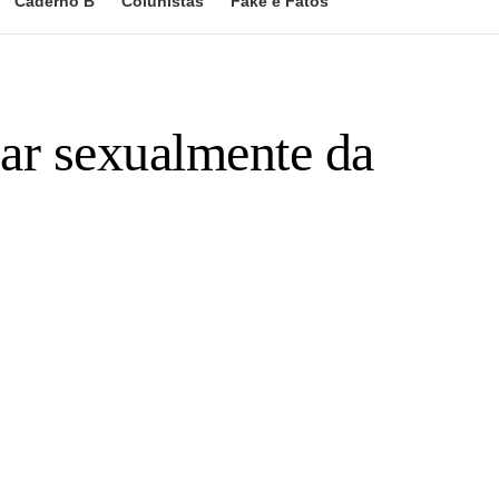
Caderno B
Colunistas
Fake e Fatos
ar sexualmente da