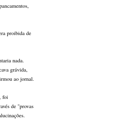
espancamentos,
era proibida de
taria nada.
cava grávida,
irmou ao jornal.
 foi
ravés de "provas
alucinações.