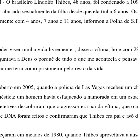
 brasileiro Lindolfo Thibes, 48 anos, foi condenado a 109
 abusado sexualmente da filha desde que ela tinha 6 anos. Os
ualmente com 4 anos, 7 anos e 11 anos, informou a Folha de S.
oder viver minha vida livremente", disse a vítima, hoje com 2
rguntava a Deus o porquê de tudo o que me acontecia e pensa
u me teria como prisioneira pelo resto da vida.
coberto em 2005, quando a polícia de Las Vegas recebeu um 
éstica: um homem havia esfaqueado a namorada em um esta
detetives descobriram que o agressor era pai da vítima, que o 
de DNA foram feitos e confirmaram que Thibes era pai e avô da
eçaram em meados de 1980, quando Thibes aproveitava a aus