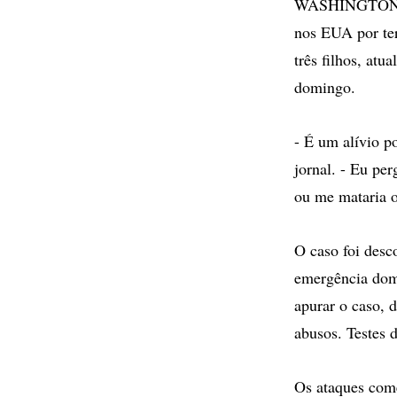
WASHINGTON - O
nos EUA por ter
três filhos, at
domingo.
- É um alívio p
jornal. - Eu pe
ou me mataria o
O caso foi des
emergência dom
apurar o caso, 
abusos. Testes 
Os ataques com