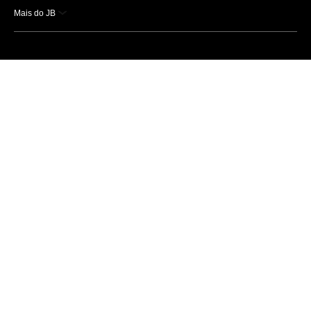
Mais do JB
Esportes
Saúde
Ciência e Tecnologia
Caderno B
Colunistas
Economia
Empresas e Negócios