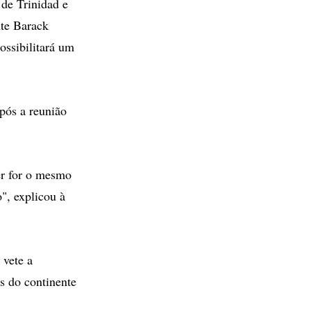
de Trinidad e
nte Barack
ssibilitará um
pós a reunião
er for o mesmo
", explicou à
 vete a
is do continente