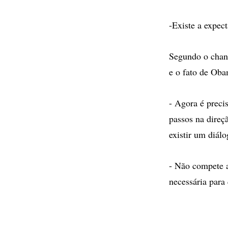
-Existe a expec
Segundo o chanc
e o fato de Oba
- Agora é prec
passos na direç
existir um diálo
- Não compete a
necessária para