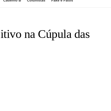
Caderno B
Colunistas
Fake e Fatos
sitivo na Cúpula das