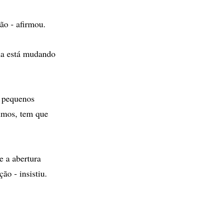
ão - afirmou.
na está mudando
e pequenos
ximos, tem que
e a abertura
ão - insistiu.