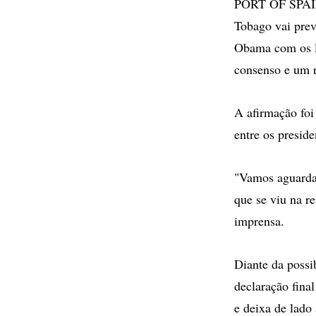
PORT OF SPAIN 
Tobago vai prev
Obama com os lí
consenso e um r
A afirmação foi
entre os presid
"Vamos aguardar
que se viu na r
imprensa.
Diante da possi
declaração final
e deixa de lado