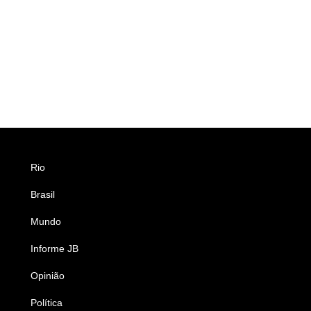
Rio
Esportes
Brasil
Saúde
Mundo
Ciência e Tecnologia
Informe JB
Caderno B
Opinião
Colunistas
Política
Economia