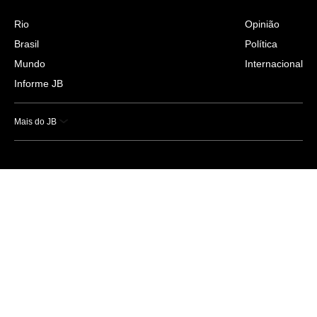
Rio
Opinião
Brasil
Política
Mundo
Internacional
Informe JB
Mais do JB
Esportes
Saúde
Ciência e Tecnologia
Caderno B
Colunistas
Economia
Empresas e Negócios