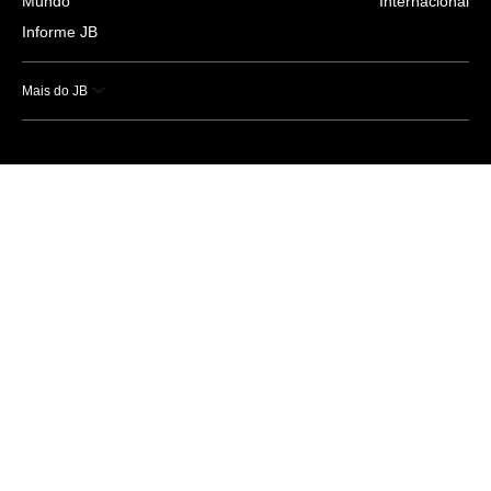
Mundo
Internacional
Informe JB
Mais do JB
Esportes
Saúde
Ciência e Tecnologia
Caderno B
Colunistas
Economia
Empresas e Negócios