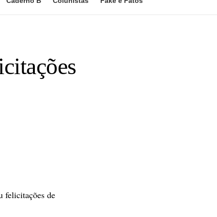
Caderno B
Colunistas
Fake e Fatos
icitações
felicitações de