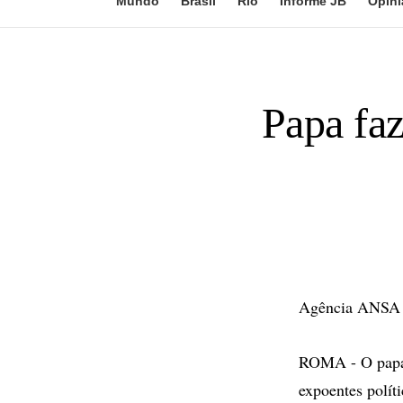
Mundo
Brasil
Rio
Informe JB
Opini
Papa faz
Agência ANSA
ROMA - O papa B
expoentes polít