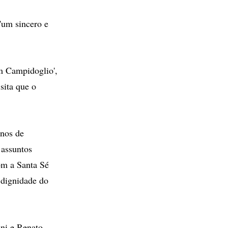
um sincero e
m Campidoglio',
sita que o
nos de
 assuntos
om a Santa Sé
 dignidade do
ini e Renato