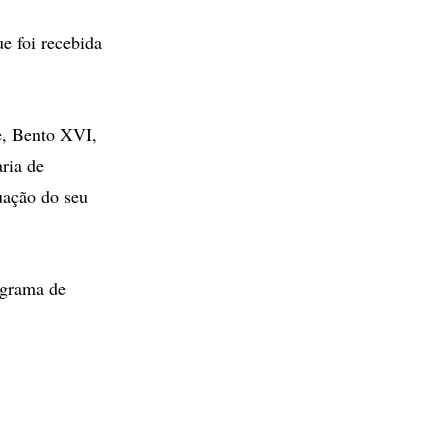
e foi recebida
e, Bento XVI,
aria de
uação do seu
egrama de