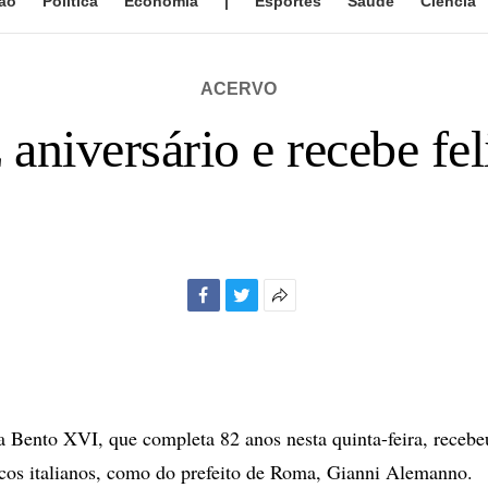
ão
Política
Economia
|
Esportes
Saúde
Ciência
ACERVO
 aniversário e recebe fel
Facebook
Twitter
Mais
opções
de
compartilhamento
ento XVI, que completa 82 anos nesta quinta-feira, recebeu 
icos italianos, como do prefeito de Roma, Gianni Alemanno.