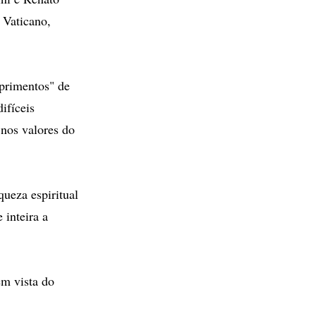
 Vaticano,
primentos" de
ifíceis
nos valores do
queza espiritual
 inteira a
em vista do