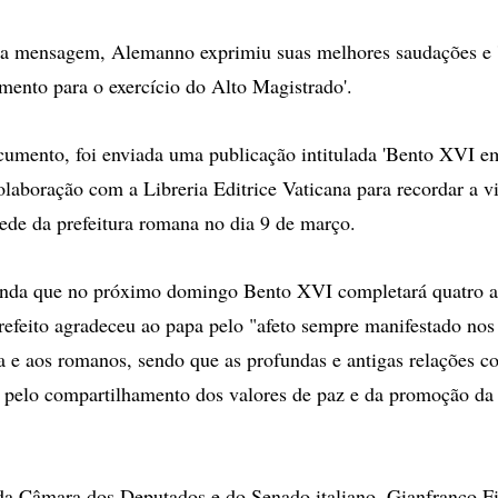
a mensagem, Alemanno exprimiu suas melhores saudações e '
mento para o exercício do Alto Magistrado'.
umento, foi enviada uma publicação intitulada 'Bento XVI e
laboração com a Libreria Editrice Vaticana para recordar a vi
 sede da prefeitura romana no dia 9 de março.
nda que no próximo domingo Bento XVI completará quatro a
prefeito agradeceu ao papa pelo "afeto sempre manifestado nos
a e aos romanos, sendo que as profundas e antigas relações c
 pelo compartilhamento dos valores de paz e da promoção da
da Câmara dos Deputados e do Senado italiano, Gianfranco F