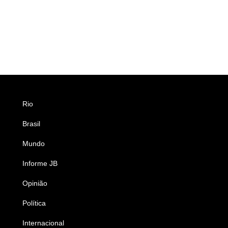
Rio
Esportes
Brasil
Saúde
Mundo
Ciência e Tecnologia
Informe JB
Caderno B
Opinião
Colunistas
Política
Economia
Internacional
Empresas e Negócios