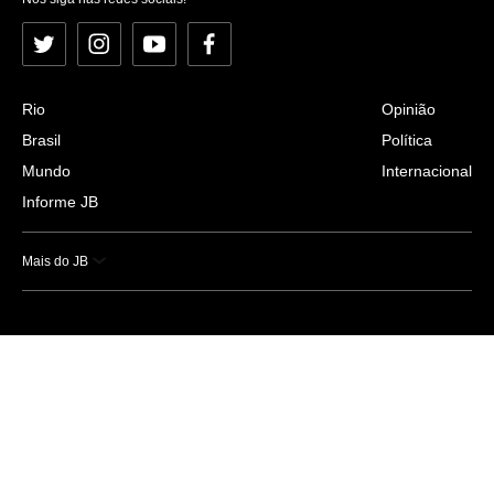
Twitter
Instagram
YouTube
Facebook
Rio
Opinião
Brasil
Política
Mundo
Internacional
Informe JB
Mais do JB
Esportes
Saúde
Ciência e Tecnologia
Caderno B
Colunistas
Economia
Empresas e Negócios