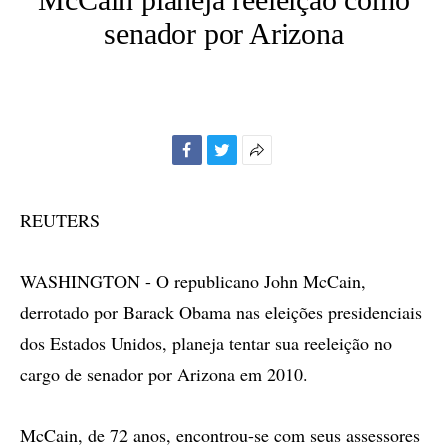
senador por Arizona
Facebook
Twitter
Mais
opções
de
REUTERS
compartilhamento
WASHINGTON - O republicano John McCain,
derrotado por Barack Obama nas eleições presidenciais
dos Estados Unidos, planeja tentar sua reeleição no
cargo de senador por Arizona em 2010.
McCain, de 72 anos, encontrou-se com seus assessores