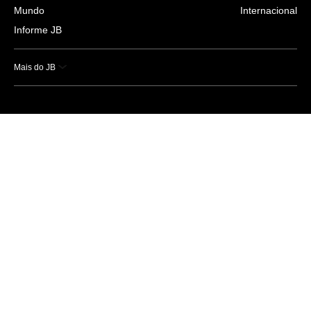
Mundo
Internacional
Informe JB
Mais do JB
Esportes
Saúde
Ciência e Tecnologia
Caderno B
Colunistas
Economia
Empresas e Negócios