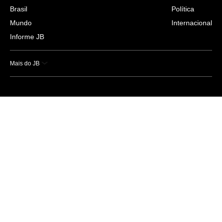
Brasil
Política
Mundo
Internacional
Informe JB
Mais do JB
Esportes
Saúde
Ciência e Tecnologia
Caderno B
Colunistas
Economia
Empresas e Negócios