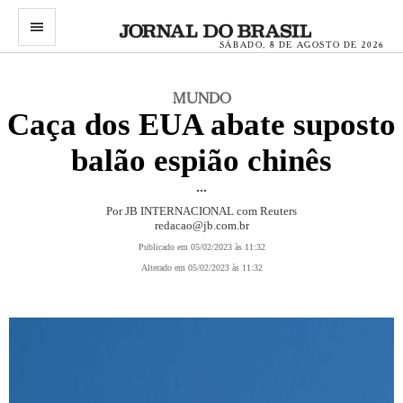
menu
SÁBADO, 8 DE AGOSTO DE 2026
MUNDO
Caça dos EUA abate suposto
balão espião chinês
...
Por JB INTERNACIONAL com Reuters
redacao@jb.com.br
Publicado em 05/02/2023 às 11:32
Alterado em 05/02/2023 às 11:32