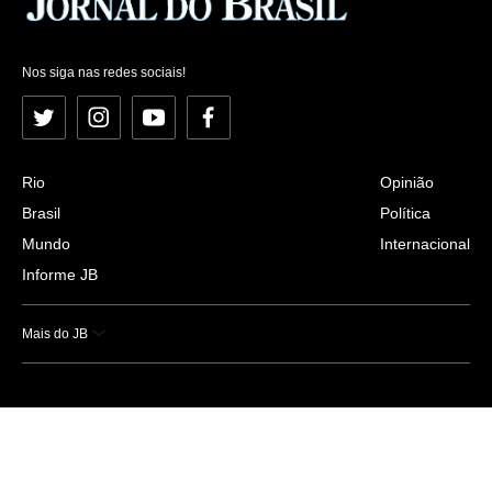
Nos siga nas redes sociais!
Twitter
Instagram
YouTube
Facebook
Rio
Opinião
Brasil
Política
Mundo
Internacional
Informe JB
Mais do JB
Esportes
Saúde
Ciência e Tecnologia
Caderno B
Colunistas