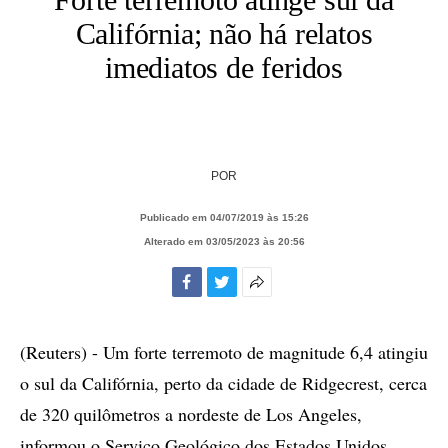
Califórnia; não há relatos
imediatos de feridos
POR
Publicado em 04/07/2019 às 15:26
Alterado em 03/05/2023 às 20:56
Facebook
Twitter
Mais
opções
de
(Reuters) - Um forte terremoto de magnitude 6,4 atingiu
compartilhamento
o sul da Califórnia, perto da cidade de Ridgecrest, cerca
de 320 quilômetros a nordeste de Los Angeles,
informou o Serviço Geológico dos Estados Unidos