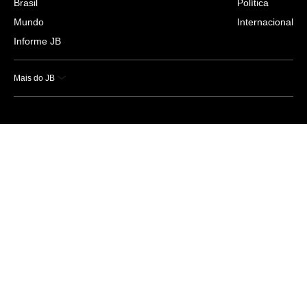
Brasil
Política
Mundo
Internacional
Informe JB
Mais do JB
Esportes
Saúde
Ciência e Tecnologia
Caderno B
Colunistas
Economia
Empresas e Negócios