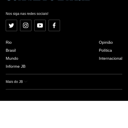
Nos siga nas redes sociais!
Twitter
Instagram
YouTube
Facebook
Rio
Opinião
Brasil
Política
Mundo
Internacional
Informe JB
Mais do JB
Esportes
Saúde
Ciência e Tecnologia
Caderno B
Colunistas