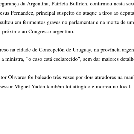
egurança da Argentina, Patrícia Bullrich, confirmou nesta sext
compartilhamento
Jesus Fernandez, principal suspeito do ataque a tiros ao deput
esultou em ferimentos graves no parlamentar e na morte de um
u próximo ao Congresso argentino.
preso na cidade de Concepción de Uruguay, na província argen
 a ministra, “o caso está esclarecido”, sem dar maiores detalh
or Olivares foi baleado três vezes por dois atiradores na man
assessor Miguel Yadón também foi atingido e morreu no local.