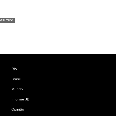
 DEPUTADO
Rio
Esportes
Brasil
Saúde
Mundo
Ciência e Tecnologia
Informe JB
Caderno B
Opinião
Colunistas