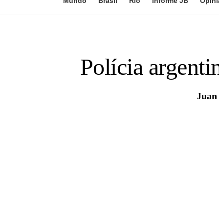
Mundo
Brasil
Rio
Informe JB
Opini
Polícia argenti
Juan 