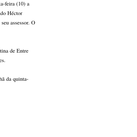
a-feira (10) a
ado Héctor
 seu assessor. O
tina de Entre
es.
hã da quinta-