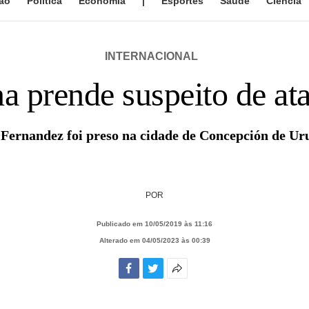
ão
Política
Economia
|
Esportes
Saúde
Ciência
INTERNACIONAL
na prende suspeito de a
Fernandez foi preso na cidade de Concepción de U
POR
Publicado em 10/05/2019 às 11:16
Alterado em 04/05/2023 às 00:39
Facebook
Twitter
Mais
opções
de