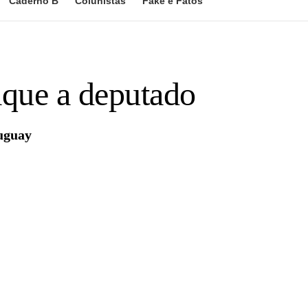
Caderno B
Colunistas
Fake e Fatos
taque a deputado
ruguay