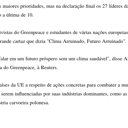
s maiores prioridades, mas na declaração final os 27 líderes 
 a última de 10.
ivistas do Greenpeace e estudantes de várias nações europei
ande cartaz que dizia "Clima Arruinado, Futuro Arruinado".
lar em um futuro próspero sem um clima saudável", disse Al
ca do Greenpeace, à Reuters.
aíses da UE a respeito de ações concretas para combater a m
r serem influenciadas por suas indústrias dominantes, como a
tria carvoeira polonesa.