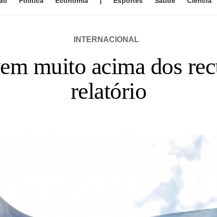
ão
Política
Economia
|
Esportes
Saúde
Ciência
INTERNACIONAL
m muito acima dos recu
relatório