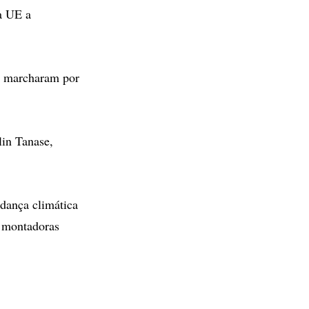
da UE a
as marcharam por
in Tanase,
udança climática
s montadoras