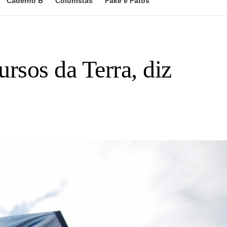
Caderno B
Colunistas
Fake e Fatos
rsos da Terra, diz