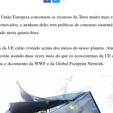
Facebook
Twitter
Mais
opções
de
 União Europeia consomem os recursos da Terra muito mais r
compartilhamento
renovados, e nenhum deles tem políticas de consumo sustentá
ado nesta quinta-feira.
s da UE estão vivendo acima dos meios do nosso planeta. At
 estão usando duas vezes mais do que os ecossistemas da UE
mou o documento da WWF e da Global Footprint Network.