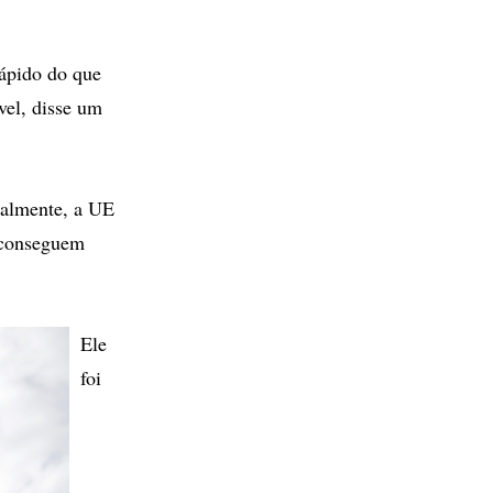
ápido do que
vel, disse um
ualmente, a UE
 conseguem
Ele
foi