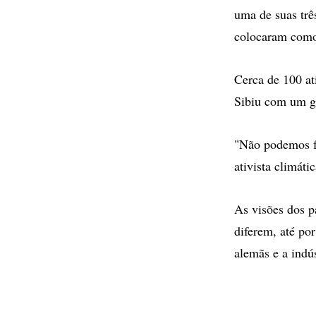
uma de suas trê
colocaram como
Cerca de 100 at
Sibiu com um gr
"Não podemos fa
ativista climáti
As visões dos p
diferem, até po
alemãs e a indús