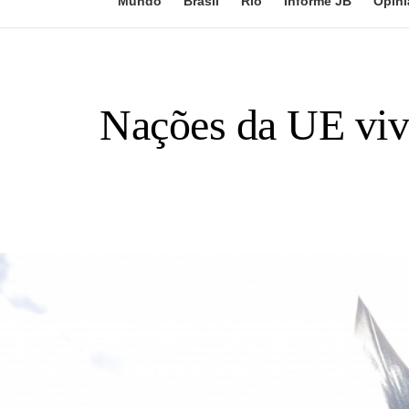
Mundo
Brasil
Rio
Informe JB
Opini
Nações da UE vive