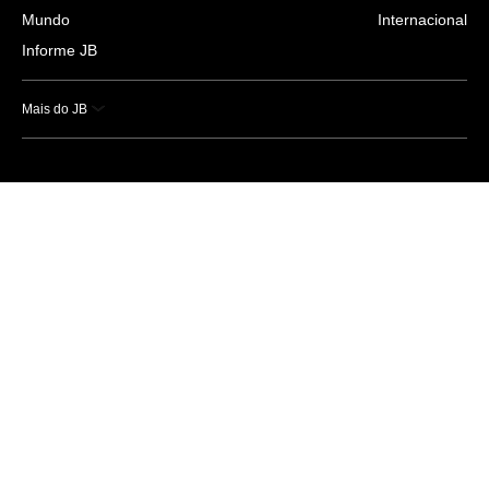
Mundo
Internacional
Informe JB
Mais do JB
Esportes
Saúde
Ciência e Tecnologia
Caderno B
Colunistas
Economia
Empresas e Negócios