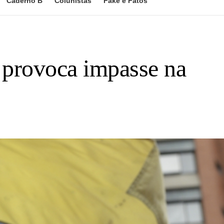
Caderno B
Colunistas
Fake e Fatos
e provoca impasse na