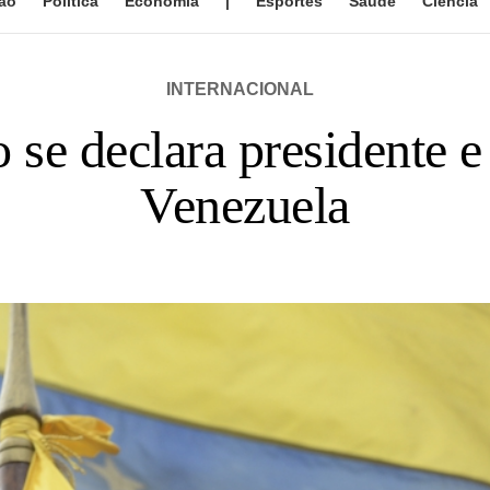
ão
Política
Economia
|
Esportes
Saúde
Ciência
INTERNACIONAL
 se declara presidente 
Venezuela