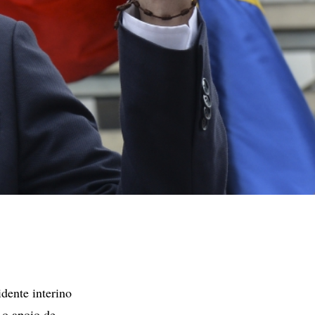
dente interino
 o apoio de