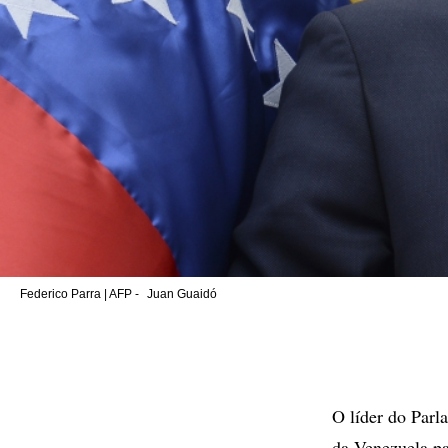
Federico Parra | AFP -
Juan Guaidó
O líder do Parl
da Venezuela pa