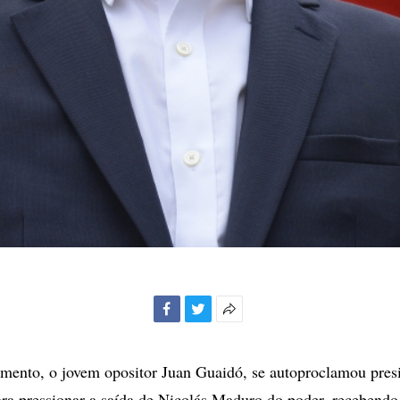
Facebook
Twitter
Mais
opções
de
amento, o jovem opositor Juan Guaidó, se autoproclamou presi
compartilhamento
ra pressionar a saída de Nicolás Maduro do poder, recebendo