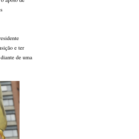
es
esidente
sição e ter
 diante de uma