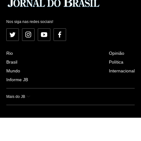
Nos siga nas redes sociais!
Twitter
Instagram
YouTube
Facebook
Rio
Opinião
Brasil
Política
Mundo
Internacional
Informe JB
Mais do JB
Esportes
Saúde
Ciência e Tecnologia
Caderno B