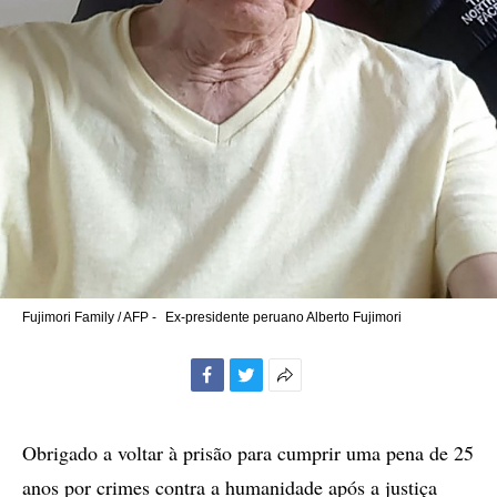
Fujimori Family / AFP -
Ex-presidente peruano Alberto Fujimori
Facebook
Twitter
Mais
opções
de
Obrigado a voltar à prisão para cumprir uma pena de 25
compartilhamento
anos por crimes contra a humanidade após a justiça