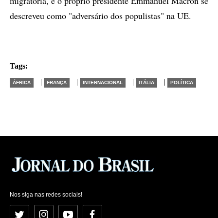
migratória, e o próprio presidente Emmanuel Macron se
descreveu como "adversário dos populistas" na UE.
Tags:
|
|
|
|
ÁFRICA
FRANÇA
INTERNACIONAL
ITÁLIA
POLÍTICA
Nos siga nas redes sociais!
Twitter
Instagram
YouTube
Facebook