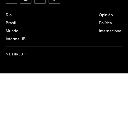
Rio
Opinião
Brasil
Política
Mundo
Internacional
Informe JB
Mais do JB
Esportes
Saúde
Ciência e Tecnologia
Caderno B
Colunistas
Economia
Empresas e Negócios