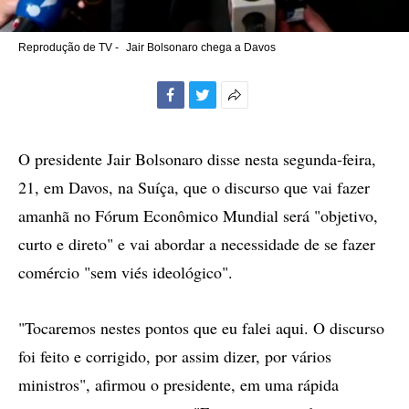
Reprodução de TV -
Jair Bolsonaro chega a Davos
Facebook
Twitter
Mais
opções
de
O presidente Jair Bolsonaro disse nesta segunda-feira,
compartilhamento
21, em Davos, na Suíça, que o discurso que vai fazer
amanhã no Fórum Econômico Mundial será "objetivo,
curto e direto" e vai abordar a necessidade de se fazer
comércio "sem viés ideológico".
"Tocaremos nestes pontos que eu falei aqui. O discurso
foi feito e corrigido, por assim dizer, por vários
ministros", afirmou o presidente, em uma rápida