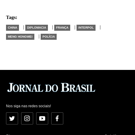
Tags:
|
|
|
|
CHINA
DIPLOMACIA
FRANÇA
INTERPOL
|
MENG HONGWEI
POLÍCIA
Nos siga nas redes sociais!
Twitter
Instagram
YouTube
Facebook