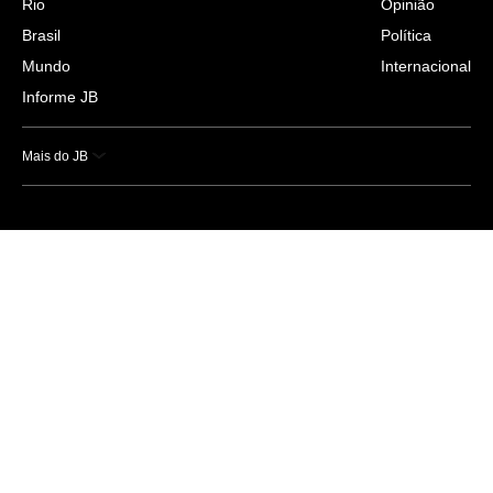
Rio
Opinião
Brasil
Política
Mundo
Internacional
Informe JB
Mais do JB
Esportes
Saúde
Ciência e Tecnologia
Caderno B
Colunistas
Economia
Empresas e Negócios